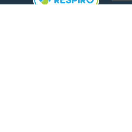
TELEFON:
0800 500 005
E-MAIL:
comunicare.respiro@mediplus.ro
SOCIAL MEDIA:
FarmaciileRespiro
Ultimele articole
Insolația și deshidratarea în cazul
celor mici