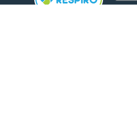
TELEFON:
0800 500 005
E-MAIL:
comunicare.respiro@mediplus.ro
SOCIAL MEDIA:
FarmaciileRespiro
Ultimele articole
Insolația și deshidratarea în cazul
celor mici