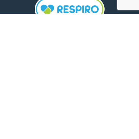
TELEFON:
0800 500 005
E-MAIL:
comunicare.respiro@mediplus.ro
SOCIAL MEDIA:
FarmaciileRespiro
Ultimele articole