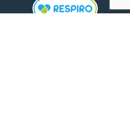
TELEFON:
0800 500 005
E-MAIL:
comunicare.respiro@mediplus.ro
SOCIAL MEDIA:
FarmaciileRespiro
Ultimele articole