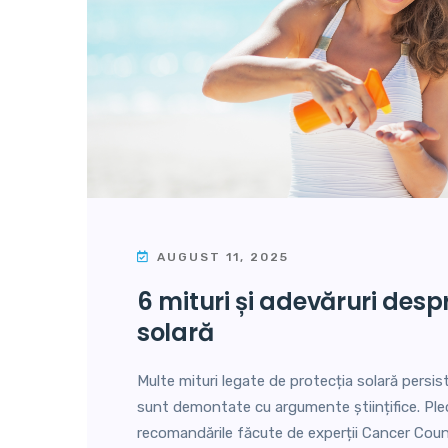
AUGUST 11, 2025
6 mituri și adevăruri despre protecția
solară
Multe mituri legate de protecția solară persis
sunt demontate cu argumente științifice. Ple
recomandările făcute de experții Cancer Counc