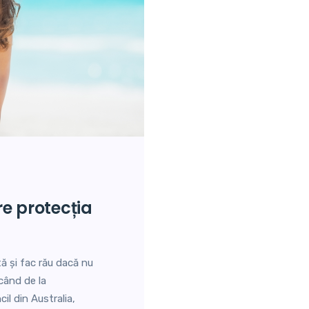
tă și fac rău dacă nu
când de la
il din Australia,