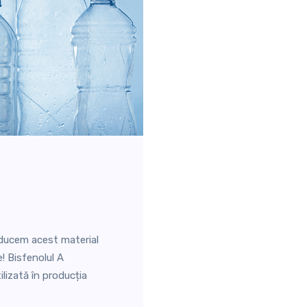
educem acest material
e! Bisfenolul A
lizată în producția