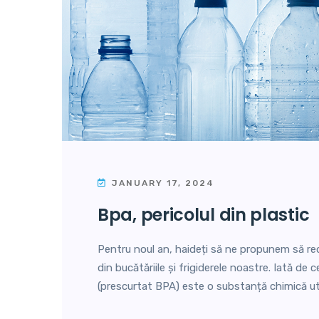
JANUARY 17, 2024
bpa, pericolul din plastic
Pentru noul an, haideți să ne propunem să r
din bucătăriile și frigiderele noastre. Iată de c
(prescurtat BPA) este o substanță chimică uti