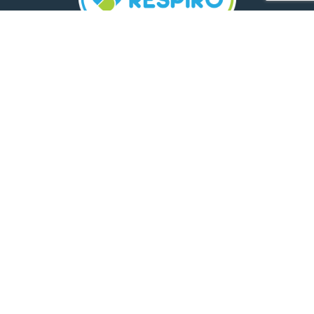
TELEFON:
0800 500 005
E-MAIL:
comunicare.respiro@mediplus.ro
SOCIAL MEDIA:
FarmaciileRespiro
Ultimele articole
Insolația și deshidratarea în cazul
celor mici