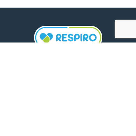
TELEFON:
0800 500 005
E-MAIL:
comunicare.respiro@mediplus.ro
SOCIAL MEDIA:
FarmaciileRespiro