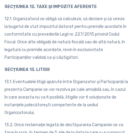
SECȚIUNEA 12. TAXE ȘI IMPOZITE AFERENTE
12.1. Organizatorul se obligă să calculeze, să declare și să vireze
la bugetul de stat impozitul datorat pentru premiile acordate în
conformitate cu prevederile Legii nr. 227/2015 privind Codul
Fiscal. Orice alte obligații de natură fiscală sau de altă natură, în
legatură cu premiile acordate, revin în exclusivitate
Participanților validați ca și câștigători.
SECȚIUNEA 13. LITIGII
13.1. Eventualele litigii apărute între Organizator și Participanții la
prezenta Campanie se vor rezolva pe cale amiabilă sau, în cazul
în care aceasta nu va fi posibilă, litigiile vor fi soluționate de
instanțele judecătorești competente de la sediul
Organizatorului.
13.2. Orice reclamație legată de desfășurarea Campaniei se va
face în scris, în termen de 5 zile de la data la care s-a cunoscut