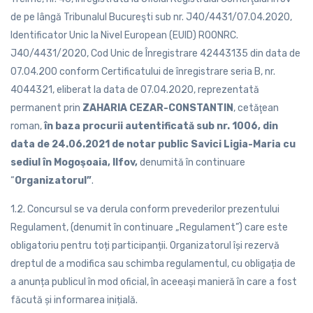
de pe lângă Tribunalul Bucureşti sub nr. J40/4431/07.04.2020,
Identificator Unic la Nivel European (EUID) ROONRC.
J40/4431/2020, Cod Unic de Înregistrare 42443135 din data de
07.04.200 conform Certificatului de înregistrare seria B, nr.
4044321, eliberat la data de 07.04.2020, reprezentată
permanent prin
ZAHARIA CEZAR-CONSTANTIN
, cetăţean
roman,
în baza procurii autentificată sub nr. 1006, din
data de 24.06.2021 de notar public Savici Ligia-Maria cu
sediul în Mogoşoaia, Ilfov,
denumită în continuare
“
Organizatorul”
.
1.2. Concursul se va derula conform prevederilor prezentului
Regulament, (denumit în continuare „Regulament”) care este
obligatoriu pentru toți participanții. Organizatorul își rezervă
dreptul de a modifica sau schimba regulamentul, cu obligația de
a anunța publicul în mod oficial, în aceeași manieră în care a fost
făcută și informarea inițială.