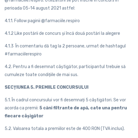
@farmaciile.respiro. Utilizatorii se pot înscrie în concurs în
perioada 05-14 august 2021 astfel:
4.1.1. Follow paginii @farmaciile.respiro
4.1.2 Like postării de concurs și încă două postări la alegere
4.1.3 În comentariu dă tag la 2 persoane, urmat de hashtagul
#farmaciilerespiro
4.2. Pentru a fi desemnat câștigător, participantul trebuie să
cumuleze toate condițiile de mai sus.
SECȚIUNEA 5. PREMIILE CONCURSULUI
5.1. În cadrul concursului vor fi desemnați 5 câștigători. Se vor
acorda ca premii:
5 căni filtrante de apă, cate una pentru
fiecare câșigător
5.2. Valoarea totala a premiilor este de 400 RON (TVA inclus).