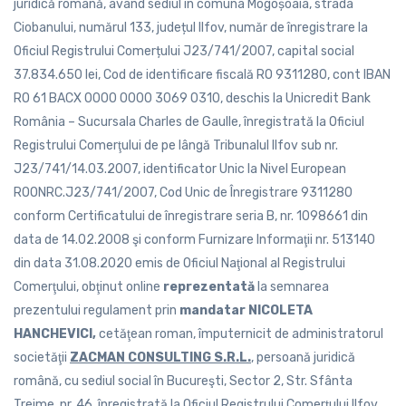
juridică romană, având sediul în comuna Mogoșoaia, strada
Ciobanului, numărul 133, județul Ilfov, număr de înregistrare la
Oficiul Registrului Comerțului J23/741/2007, capital social
37.834.650 lei, Cod de identificare fiscală RO 9311280, cont IBAN
RO 61 BACX 0000 0000 3069 0310, deschis la Unicredit Bank
România – Sucursala Charles de Gaulle, înregistrată la Oficiul
Registrului Comerţului de pe lângă Tribunalul Ilfov sub nr.
J23/741/14.03.2007, identificator Unic la Nivel European
ROONRC.J23/741/2007, Cod Unic de Înregistrare 9311280
conform Certificatului de înregistrare seria B, nr. 1098661 din
data de 14.02.2008 şi conform Furnizare Informaţii nr. 513140
din data 31.08.2020 emis de Oficiul Naţional al Registrului
Comerţului, obţinut online
reprezentată
la semnarea
prezentului regulament prin
mandatar NICOLETA
HANCHEVICI,
cetăţean roman, împuternicit de administratorul
societăţii
ZACMAN CONSULTING S.R.L.
, persoană juridică
română, cu sediul social în Bucureşti, Sector 2, Str. Sfânta
Treime, nr. 46, înregistrată la Oficiul Registrului Comerţului Ilfov