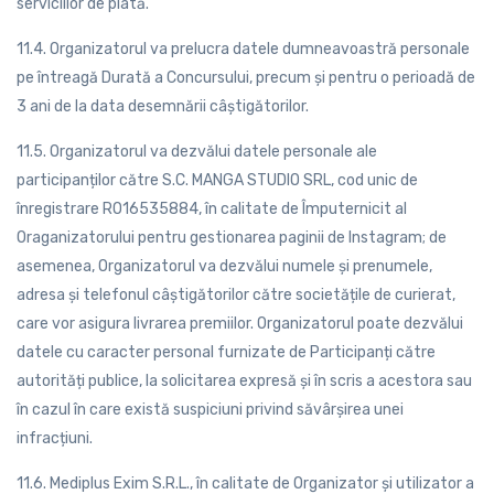
serviciilor de piată.
11.4. Organizatorul va prelucra datele dumneavoastră personale
pe întreagă Durată a Concursului, precum și pentru o perioadă de
3 ani de la data desemnării câștigătorilor.
11.5. Organizatorul va dezvălui datele personale ale
participanților către S.C. MANGA STUDIO SRL, cod unic de
înregistrare RO16535884, în calitate de Împuternicit al
Oraganizatorului pentru gestionarea paginii de Instagram; de
asemenea, Organizatorul va dezvălui numele și prenumele,
adresa și telefonul câștigătorilor către societățile de curierat,
care vor asigura livrarea premiilor. Organizatorul poate dezvălui
datele cu caracter personal furnizate de Participanți către
autorități publice, la solicitarea expresă și în scris a acestora sau
în cazul în care există suspiciuni privind săvârșirea unei
infracțiuni.
11.6. Mediplus Exim S.R.L., în calitate de Organizator și utilizator a