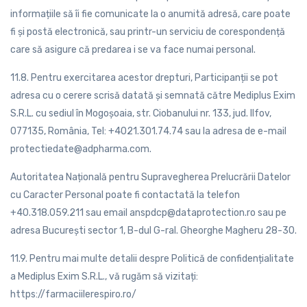
informațiile să îi fie comunicate la o anumită adresă, care poate
fi și postă electronică, sau printr-un serviciu de corespondență
care să asigure că predarea i se va face numai personal.
11.8. Pentru exercitarea acestor drepturi, Participanții se pot
adresa cu o cerere scrisă datată și semnată către Mediplus Exim
S.R.L. cu sediul în Mogoșoaia, str. Ciobanului nr. 133, jud. Ilfov,
077135, România, Tel: +4021.301.74.74 sau la adresa de e-mail
protectiedate@adpharma.com.
Autoritatea Națională pentru Supravegherea Prelucrării Datelor
cu Caracter Personal poate fi contactată la telefon
+40.318.059.211 sau email anspdcp@dataprotection.ro sau pe
adresa București sector 1, B-dul G-ral. Gheorghe Magheru 28-30.
11.9. Pentru mai multe detalii despre Politică de confidențialitate
a Mediplus Exim S.R.L., vă rugăm să vizitați:
https://farmaciilerespiro.ro/