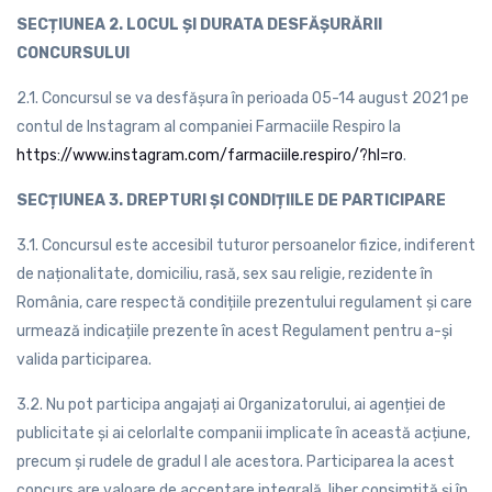
SECȚIUNEA 2. LOCUL ȘI DURATA DESFĂȘURĂRII
CONCURSULUI
2.1. Concursul se va desfășura în perioada 05-14 august 2021 pe
contul de Instagram al companiei Farmaciile Respiro la
https://www.instagram.com/farmaciile.respiro/?hl=ro
.
SECȚIUNEA 3. DREPTURI ȘI CONDIȚIILE DE PARTICIPARE
3.1. Concursul este accesibil tuturor persoanelor fizice, indiferent
de naționalitate, domiciliu, rasă, sex sau religie, rezidente în
România, care respectă condițiile prezentului regulament și care
urmează indicațiile prezente în acest Regulament pentru a-și
valida participarea.
3.2. Nu pot participa angajați ai Organizatorului, ai agenției de
publicitate și ai celorlalte companii implicate în această acțiune,
precum și rudele de gradul I ale acestora. Participarea la acest
concurs are valoare de acceptare integrală, liber consimțită și în