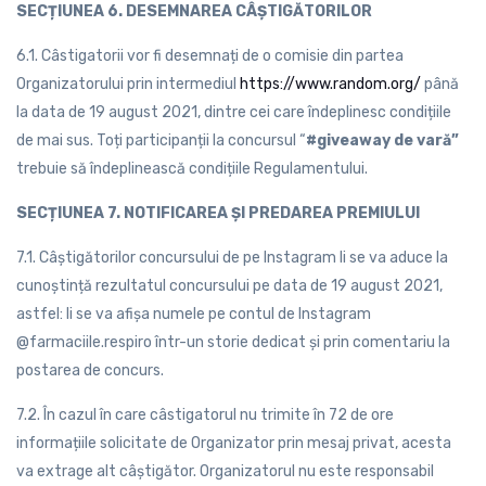
SECȚIUNEA 6. DESEMNAREA CÂȘTIGĂTORILOR
6.1. Câstigatorii vor fi desemnați de o comisie din partea
Organizatorului prin intermediul
https://www.random.org/
până
la data de 19 august 2021, dintre cei care îndeplinesc condițiile
de mai sus. Toți participanții la concursul “
#giveaway de vară
”
trebuie să îndeplinească condițiile Regulamentului.
SECȚIUNEA 7. NOTIFICAREA ȘI PREDAREA PREMIULUI
7.1. Câștigătorilor concursului de pe Instagram li se va aduce la
cunoștință rezultatul concursului pe data de 19 august 2021,
astfel: li se va afișa numele pe contul de Instagram
@farmaciile.respiro într-un storie dedicat și prin comentariu la
postarea de concurs.
7.2. În cazul în care câstigatorul nu trimite în 72 de ore
informațiile solicitate de Organizator prin mesaj privat, acesta
va extrage alt câștigător. Organizatorul nu este responsabil